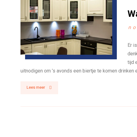
Wa
no
Er i
denk
tijd
uitnodigen om ’s avonds een biertje te komen drinken e
Lees meer