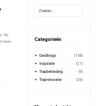
?
is. Nu
Categorieën
mt meer
Gastblogs
(158)
Inspiratie
(21)
Trapbekleding
(9)
Traprenovatie
(26)