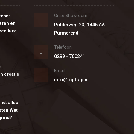
Onze Showroom
enan:
eren en
Polderweg 23, 1446 AA
een luxe
Purmerend
Telefoon
0299 - 700241
n
Email
n creatie
info@toptrap.nl
ind: alles
eten Wat
 grind?