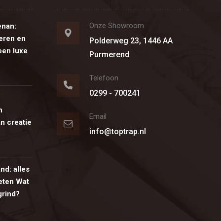
Onze Showroom
enan:
eren en
Polderweg 23, 1446 AA
een luxe
Purmerend
Telefoon
0299 - 700241
n
Email
n creatie
info@toptrap.nl
ind: alles
eten Wat
 grind?