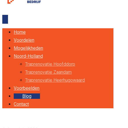
Home
Voordelen
Mogelijkheden
Noord-Holland
Traprenovatie Hoofddorp
Traprenovatie Zaandam
Traprenovatie Heerhugowaard
Voorbeelden
Blog
Contact
Facebook
Twitter