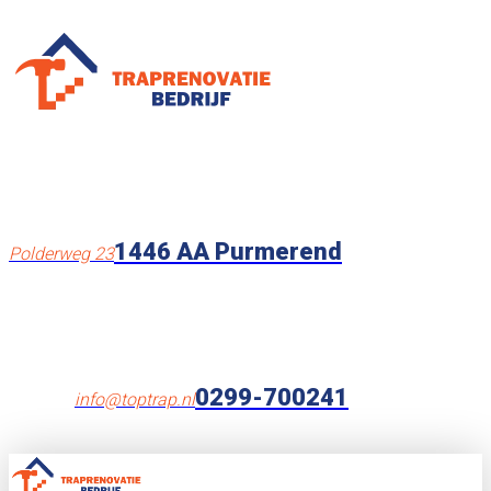
1446 AA Purmerend
Polderweg 23
0299-700241
info@toptrap.nl