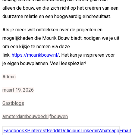
alleen de bouw, en die zich richt op het creëren van een
duurzame relatie en een hoogwaardig eindresultaat.
Als je meer wilt ontdekken over de projecten en
mogelijkheden die Mourik Bouw biedt, nodigen we je uit
om een kijkje te nemen via deze
link:
https://mourikbouw.nl/
. Het kan je inspireren voor
je eigen bouwplannen. Veel leesplezier!
Admin
maart 19, 2026
Gastblogs
amsterdam
bouwbedrijf
bouwen
Facebook
X
Pinterest
Reddit
Delicious
Linkedin
Whatsapp
Email