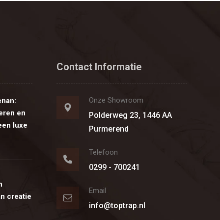
Contact Informatie
Onze Showroom
enan:
eren en
Polderweg 23, 1446 AA
een luxe
Purmerend
Telefoon
0299 - 700241
n
Email
n creatie
info@toptrap.nl