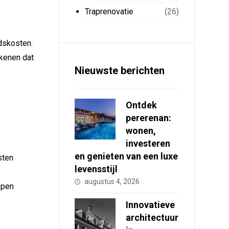
Traprenovatie
(26)
idskosten.
ekenen dat
Nieuwste berichten
Ontdek
pererenan:
wonen,
investeren
en genieten van een luxe
sten
levensstijl
augustus 4, 2026
ppen
Innovatieve
architectuur