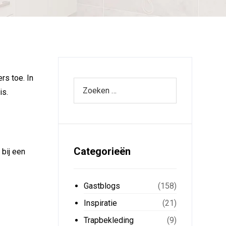
rs toe. In
is.
Categorieën
 bij een
Gastblogs
(158)
Inspiratie
(21)
Trapbekleding
(9)