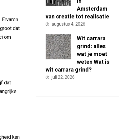
in
Amsterdam
van creatie tot realisatie
. Ervaren
augustus 4, 2026
groot dat
ici om
Wit carrara
grind: alles
wat je moet
weten Wat is
wit carrara grind?
juli 22, 2026
jf dat
angrijke
igheid kan