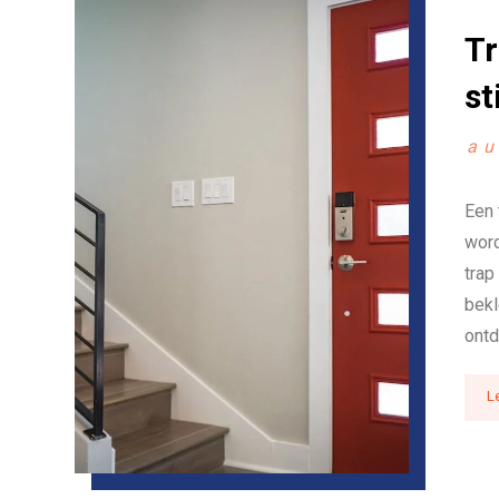
Tr
st
au
Een 
word
trap
bekl
ontd
L