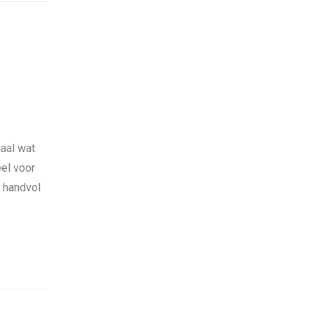
iaal wat
eel voor
n handvol