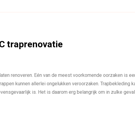
VC traprenovatie
te laten renoveren. Eén van de meest voorkomende oorzaken is ee
n trappen kunnen allerlei ongelukken veroorzaken. Trapbekleding k
 levensgevaarlijk is. Het is daarom erg belangrijk om in zulke geval