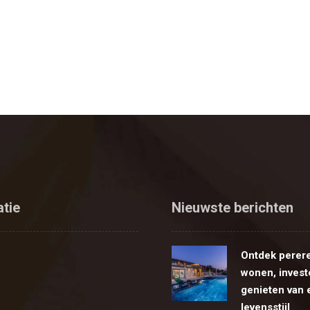
atie
Nieuwste berichten
Ontdek perer
wonen, invest
genieten van 
levensstijl