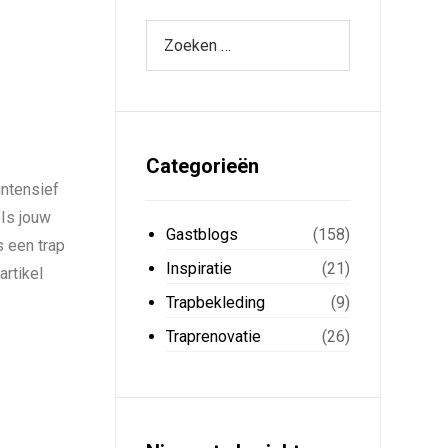
,
Categorieën
intensief
 Is jouw
Gastblogs
(158)
s een trap
Inspiratie
(21)
artikel
Trapbekleding
(9)
Traprenovatie
(26)