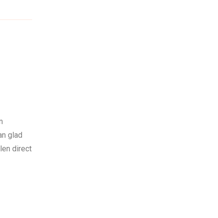
n
an glad
len direct